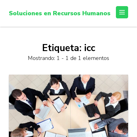
Saltar
al
Soluciones en Recursos Humanos
contenido
(presiona
la
tecla
Etiqueta:
icc
Intro)
Mostrando: 1 - 1 de 1 elementos